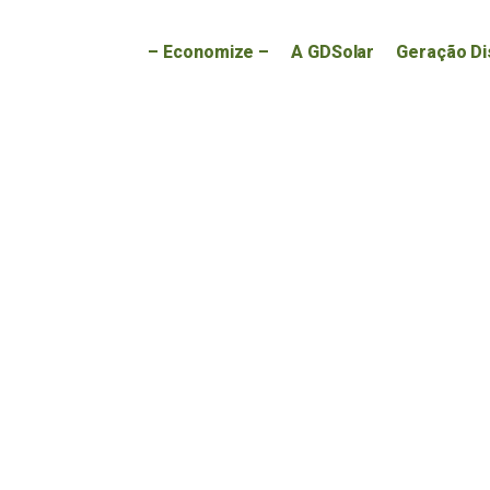
– Economize –
A GDSolar
Geração Di