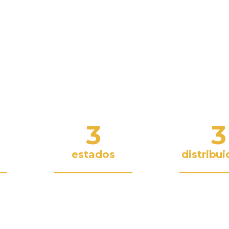
uções
 e
3
3
estados
distribu
nciada
Presença no território
Nas quais as us
brasileiro
conecta