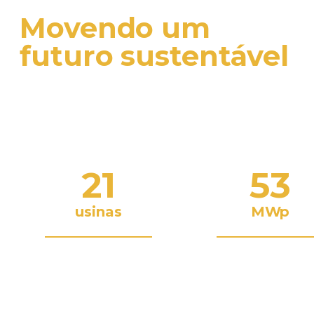
TRACK RECORD
Movendo um
futuro sustentável
Na construção de uma usina fotovoltaica, otimizamos sol
considerando as condições climáticas locais, investimento
performance dos equipamentos.
21
53
usinas
MWp
Capacidade total gere
Em operação e em
construção