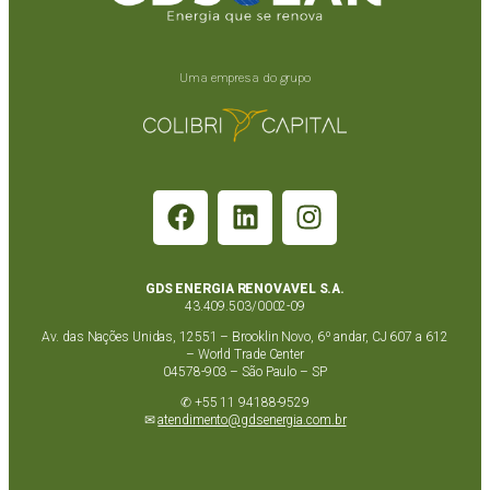
Uma empresa do grupo
GDS ENERGIA RENOVAVEL S.A.
43.409.503/0002-09
Av. das Nações Unidas, 12551 – Brooklin Novo, 6º andar, CJ 607 a 612
– World Trade Center
04578-903 – São Paulo – SP
✆ +55 11 94188-9529
✉
atendimento@gdsenergia.com.br